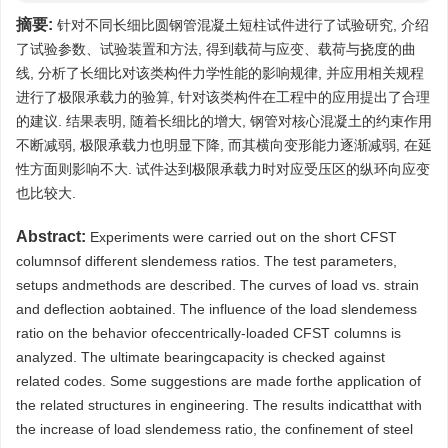
摘要:
针对不同长细比圆钢管混凝土短柱试件进行了试验研究, 介绍
了试验参数、试验装置和方法, 得到载荷与应变、载荷与挠度的曲
线, 分析了长细比对该类构件力学性能的影响规律, 并应用相关规程
进行了极限承载力的验算, 针对该类构件在工程中的应用提出了合理
的建议. 结果表明, 随着长细比的增大, 钢管对核心混凝土的约束作用
不断减弱, 极限承载力也明显下降, 而其横向变形能力逐渐减弱, 在延
性方面则影响不大. 试件达到极限承载力时对应受压区的纵环向应变
也比较大.
Abstract:
Experiments were carried out on the short CFST
columnsof different slendemess ratios. The test parameters,
setups andmethods are described. The curves of load vs. strain
and deflection aobtained. The influence of the load slendemess
ratio on the behavior ofeccentrically-loaded CFST columns is
analyzed. The ultimate bearingcapacity is checked against
related codes. Some suggestions are made forthe application of
the related structures in engineering. The results indicatthat with
the increase of load slendemess ratio, the confinement of steel