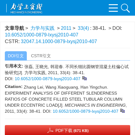
文章导航
>
力学与实践
>
2011
>
33(4)
: 38-41.
> DOI:
10.6052/1000-0879-lxysj2010-407
CSTR:
32047.14.1000-0879-lxysj2010-407
DOI引文
CSTR引文
引用本文:
张磊, 王晓光, 韩迎春. 不同长细比圆钢管混凝土柱偏心试
验研究[J]. 力学与实践, 2011, 33(4): 38-41.
DOI:
10.6052/1000-0879-lxysj2010-407
Citation:
Zhang Lei, Wang Xiaoguang, Han Yingchun.
EXPERIMENT ANALYSIS OF DIFFERENT SLENDERNESS
RATIOS OF CONCRETE FILLED STEEL TUBULAR COLUMN
UNDER ECCENTRIC LOAD[J].
MECHANICS IN ENGINEERING
,
2011, 33(4): 38-41.
DOI:
10.6052/1000-0879-lxysj2010-407
PDF下载
(671 KB)