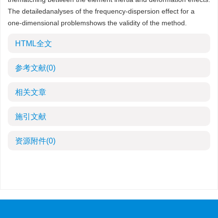
The detailedanalyses of the frequency-dispersion effect for a
one-dimensional problemshows the validity of the method.
HTML全文
参考文献
(0)
相关文章
施引文献
资源附件
(0)