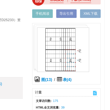
手机阅读
导出引用
XML下载
ZD25233
）资
图(13)
/
表(4)
6)
计量
文章访问数:
175
HTML全文浏览量:
39