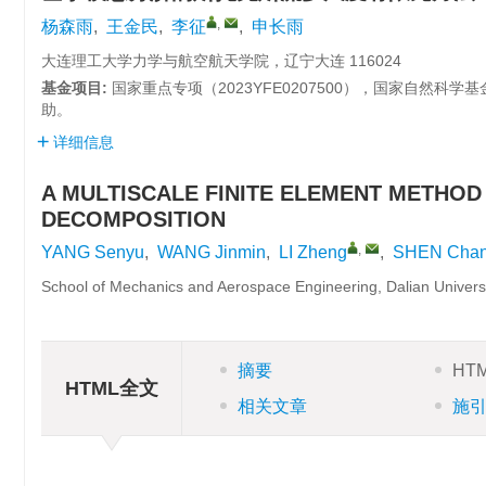
,
杨森雨
,
王金民
,
李征
,
申长雨
大连理工大学力学与航空航天学院，辽宁大连 116024
基金项目:
国家重点专项（
2023YFE0207500
），国家自然科学基
助。
详细信息
A MULTISCALE FINITE ELEMENT METHO
DECOMPOSITION
,
YANG Senyu
,
WANG Jinmin
,
LI Zheng
,
SHEN Cha
School of Mechanics and Aerospace Engineering, Dalian Universi
摘要
HT
HTML全文
相关文章
施