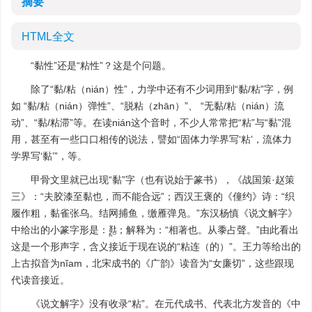
摘要
HTML全文
“黏性”还是“粘性”？这是个问题。
除了“黏/粘（nián）性”，力学中还有不少词用到“黏/粘”字，例
如 “黏/粘（nián）弹性”、“脱粘（zhān）”、 “无黏/粘（nián）流
动”、“黏/粘滞”等。在读nián这个音时，不少人常常把“粘”与“黏”混
用，甚至有一些口口相传的说法，譬如“固体力学界写‘粘’，流体力
学界写‘黏’”，等。
甲骨文里就已出现“黏”字（也有说始于篆书），《战国策·赵策
三》：“夫胶漆至黏也，而不能合远”；西汉王褒的《僮约》诗：“织
履作粗，黏雀张乌。结网捕鱼，缴雁弹凫。”东汉杨慎《说文解字》
中给出的小篆字形是：
；解释为：“相著也。从黍占聲。”由此看出
这是一个形声字，含义接近于现在说的“粘连（的）”。王力等给出的
上古拟音为nĭam，北宋成书的《广韵》读音为“女廉切”，这些跟现
代读音接近。
《说文解字》没有收录“粘”。在元代成书、代表北方发音的《中