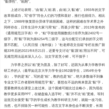
“黏弹性”、“粘附”。
上述讨论表明，“由‘黏’入‘粘’易，由‘粘’入‘黏’难”。1955年的文字
改革很成功，写“俗字”符合人们的习惯和喜好，推行也很得力。相比
之下，1988年恢复部分异体字就很困难。这样的困难在学术界之外
同样存在，日常生活中大家习用“粘”，而甚少用“黏”，2013年发布的
《通用规范汉字表》中，“粘”字按使用频数统计排序为第2402号一
级字，而“黏”字则为第6254号二级字，这与分配它们承担的字义明
显不匹配。《人民日报（海外版）》“杜老师语文信箱”专栏在推广新
规33年后的2021年8月21日，还要专文讨论“‘黏’跟‘粘’用法不同”，可
见规范用法远未深入人心。治文字若烹小鲜，可不慎乎！
力学界之所以“粘”更为普及，除了好写，还因为从事力学教学科
研工作的人（最早如北京大学力学专业1952级学生，1954年分专
业），学的是“粘”，写的是“粘”，教的也是“粘”，绝大多数做不到像
专业文字工作者那样用规范字“黏”。要想在不远的将来普及“黏”字，
需要教师先在课堂上改过来。这个困难可能比过去略小，因为现在
教学更多采用PPT，在键盘输入选字时，“黏”并不比“粘”更难。等到
这批完全接受“黏”字的学生成长为教学科研主力时，就能一改习俗。
当然，也不排除另一种可能性，语言文字本身也会不断演变，长期