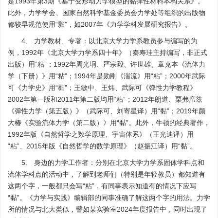
是1993年第3期《基于变形动力学模型的黏弹性材料本构关系》。
此外，力学学会、国家自然科学基金委员会力学处等组织的出版物
都较早规范使用“黏”，如2007年《力学学科发展研究报告》。
4、 力学教材、专著：以北京大学力学系教员参与编写的为
例，1992年《北京大学力学系四十年》（秦寿珪主持编写，非正式
出版）用“粘”；1992年周光坰、严宗毅、许世雄、章克本《流体力
学（下册）》用“粘”；1994年是勋刚《湍流》用“粘”；2000年武际
可《力学史》用“黏”；王敏中、王炜、武际可《弹性力学教程》
2002年第一版和2011年第二版均用“粘”；2012年朗道、栗弗席兹
《弹性力学（第五版）》（武际可、刘寄星译）用“黏”；2019年颜
大椿《实验流体力学（第二版）》用“黏”。此外，牛顿的经典著作，
1992年版《自然哲学之数学原理、宇宙体系》（王光迪译）用
“粘”、2015年版《自然哲学的数学原理》（赵振江译）用“黏”。
5、 身边的力学工作者：分别在北京大学力学系固体学科点和
流体学科点的活动中，了解到老师们（特别是年轻教员）都知道有
这两个字，一般都只会写“粘”，有同事表示知道有的情况下应写
“黏”。《力学与实践》编辑部的同事准确了解这两个字的用法。力学
所的情况与北大类似，譬如某实验室2024年度报告中，同时出现了