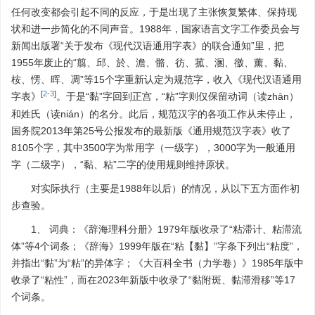
任何改变都会引起不同的反应，于是出现了主张恢复繁体、保持现
状和进一步简化的不同声音。1988年，国家语言文字工作委员会与
新闻出版署“关于发布《现代汉语通用字表》的联合通知”里，把
1955年废止的“翦、邱、於、澹、骼、彷、菰、溷、徼、薰、黏、
桉、愣、晖、凋”等15个字重新认定为规范字，收入《现代汉语通用
[
2
-
3
]
字表》
。于是“黏”字回到正宫，“粘”字则仅保留动词（读zhān）
和姓氏（读nián）的名分。此后，规范汉字的各项工作从未停止，
国务院2013年第25号公报发布的最新版《通用规范汉字表》收了
8105个字，其中3500字为常用字（一级字），3000字为一般通用
字（二级字），“黏、粘”二字的使用规则维持原状。
对实际执行（主要是1988年以后）的情况，从以下五方面作初
步查验。
1、 词典：《辞海理科分册》1979年版收录了“粘滞计、粘滞流
体”等4个词条；《辞海》1999年版在“粘【黏】”字条下列出“粘度”，
并指出“黏”为“粘”的异体字；《大百科全书（力学卷）》1985年版中
收录了“粘性”，而在2023年新版中收录了“黏附斑、黏滞滑移”等17
个词条。