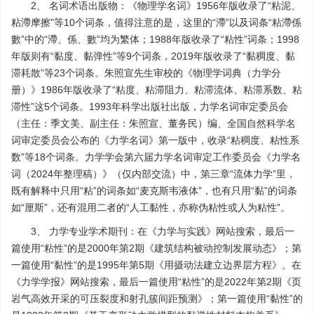
2、 名词术语出版物：《物理学名词》1956年版收录了“粘泥、
粘滯摩擦”等10个词条，值得注意的是，这里的“滯”以及词条“粘滯係
數”中的“滯、係、數”均为繁体；1988年版收录了“粘性”词条；1998
年版则有“黏度、黏弹性”等9个词条，2019年版收录了“黏稠度、黏
滞耗散”等23个词条。朱照宣先生审校的《物理学词典（力学分
册）》1986年版收录了“粘度、粘滞阻力、粘滞流体、粘滞系数、粘
滞性”这5个词条。1993年科学出版社出版，力学名词审定委员会
（主任：季文美、副主任：朱照宣、董务民）编、全国自然科学名
词审定委员会公布的《力学名词》第一版中，收录“粘稠度、粘性系
数”等18个词条。力学学会第六届力学名词审定工作委员会《力学名
词（2024年整理稿）》（仅内部交流）中，第三章“流体力学”里，
既有解释中只用“粘”的词条如“麦克斯韦液体”，也有只用“黏”的词条
如“厘斯”，还有混用二者的“人工黏性，亦称伪粘性或人为粘性”。
3、 力学专业学术期刊：在《力学与实践》网站搜索，最后一
篇使用“粘性”的是2000年第2期《建筑结构被动控制发展动态》；第
一篇使用“黏性”的是1995年第5期《用摄动法建立边界层方程》。在
《力学学报》网站搜索，最后一篇使用“粘性”的是2022年第2期《页
岩气高效开采的可压裂度和射孔簇间距预测》；第一篇使用“黏性”的