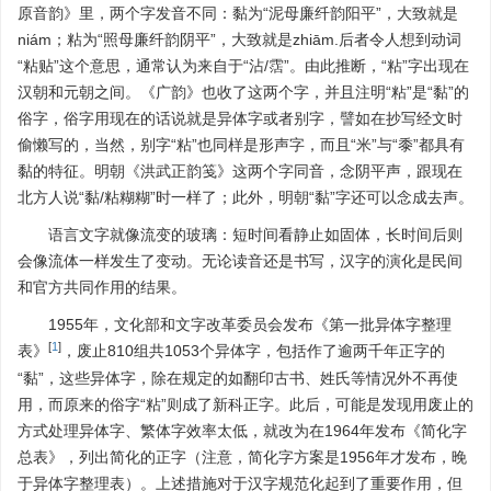
原音韵》里，两个字发音不同：黏为“泥母廉纤韵阳平”，大致就是
niám；粘为“照母廉纤韵阴平”，大致就是zhiām.后者令人想到动词
“粘贴”这个意思，通常认为来自于“沾/霑”。由此推断，“粘”字出现在
汉朝和元朝之间。《广韵》也收了这两个字，并且注明“粘”是“黏”的
俗字，俗字用现在的话说就是异体字或者别字，譬如在抄写经文时
偷懒写的，当然，别字“粘”也同样是形声字，而且“米”与“黍”都具有
黏的特征。明朝《洪武正韵笺》这两个字同音，念阴平声，跟现在
北方人说“黏/粘糊糊”时一样了；此外，明朝“黏”字还可以念成去声。
语言文字就像流变的玻璃：短时间看静止如固体，长时间后则
会像流体一样发生了变动。无论读音还是书写，汉字的演化是民间
和官方共同作用的结果。
1955年，文化部和文字改革委员会发布《第一批异体字整理
[
1
]
表》
，废止810组共1053个异体字，包括作了逾两千年正字的
“黏”，这些异体字，除在规定的如翻印古书、姓氏等情况外不再使
用，而原来的俗字“粘”则成了新科正字。此后，可能是发现用废止的
方式处理异体字、繁体字效率太低，就改为在1964年发布《简化字
总表》，列出简化的正字（注意，简化字方案是1956年才发布，晚
于异体字整理表）。上述措施对于汉字规范化起到了重要作用，但