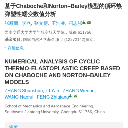
基于Chaboche和Norton–Bailey模型的循环热
弹塑性蠕变数值分析
,
张顺顺
,
李燕
,
张文博
,
王浩睿
,
冯志强
西南交通大学力学与航空航天学院，成都 611756
基金项目:
国家自然科学基金项目 (
12372142
)资助。
详细信息
NUMERICAL ANALYSIS OF CYCLIC
THERMO-ELASTOPLASTIC CREEP BASED
ON CHABOCHE AND NORTON–BAILEY
MODELS
ZHANG Shunshun
,
LI Yan
,
ZHANG Wenbo
,
,
WANG Haorui
,
FENG Zhiqiang
School of Mechanics and Aerospace Engineering,
Southwest Jiaotong University, Chengdu 611756, China
摘要