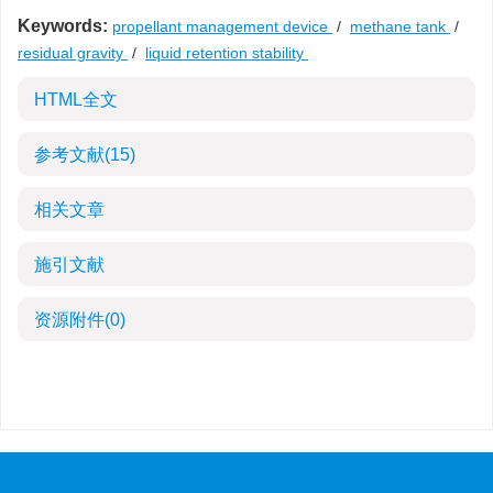
Keywords:
propellant management device
/
methane tank
/
residual gravity
/
liquid retention stability
HTML全文
参考文献
(15)
相关文章
施引文献
资源附件
(0)