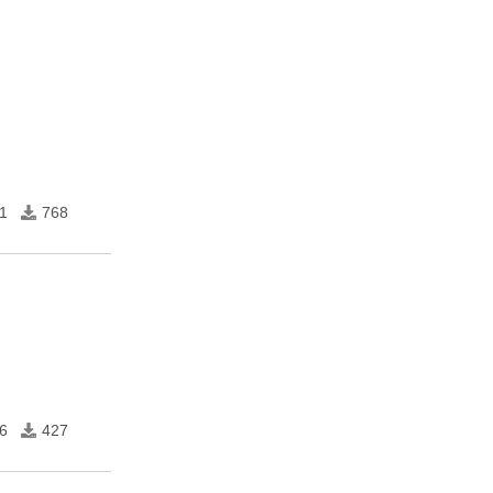
1
768
6
427