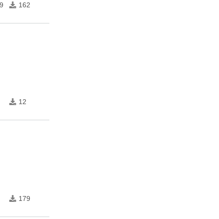
9
162
12
179