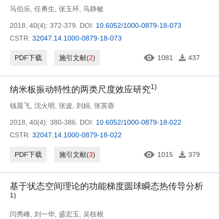
马伯乐
,
任勇生
,
张玉环
,
马静敏
2018, 40(4): 372-379.
DOI:
10.6052/1000-0879-18-073
CSTR:
32047.14.1000-0879-18-073
PDF下载
施引文献
(
2
)
1081
437
1)
纳米板振动特性的两类尺度效应研究
钱晨飞
,
沈火明
,
张波
,
刘娟
,
张英蓉
2018, 40(4): 380-386.
DOI:
10.6052/1000-0879-18-022
CSTR:
32047.14.1000-0879-18-022
PDF下载
施引文献
(
3
)
1015
379
基于状态空间理论的功能梯度圆球瞬态热传导分析
1)
闫秀峰
,
刘一华
,
盛宏玉
,
吴枝根