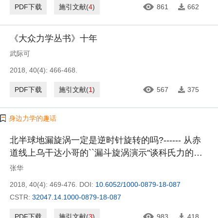
PDF下载
施引文献
(
4
)
861
662
《大众力学丛书》十年
武际可
2018, 40(4): 466-468.
PDF下载
施引文献
(
1
)
567
375
身边力学的趣话
北半球地漏旋涡一定是逆时针旋转的吗?------ 从赤
道线上乌干达小哥的``漏斗旋涡演示''谈科氏力的影
响
张华
2018, 40(4): 469-476.
DOI:
10.6052/1000-0879-18-087
CSTR:
32047.14.1000-0879-18-087
PDF下载
施引文献
(
3
)
983
418