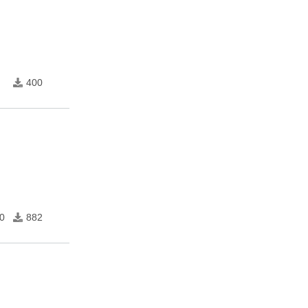
400
0
882