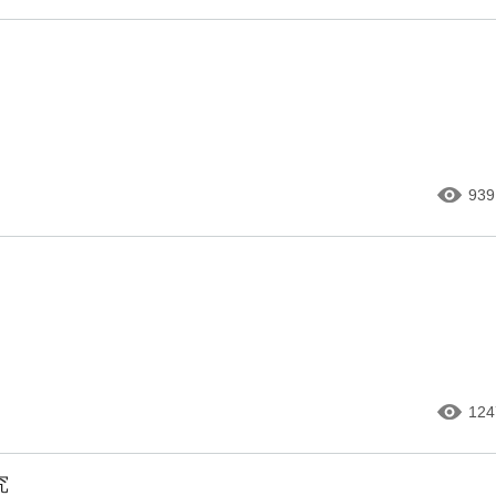
939
124
究