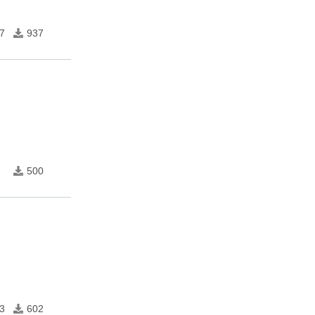
7
937
500
3
602