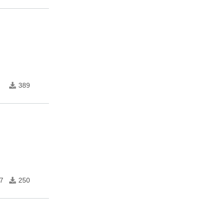
389
7
250