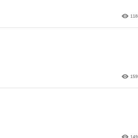
118
159
149