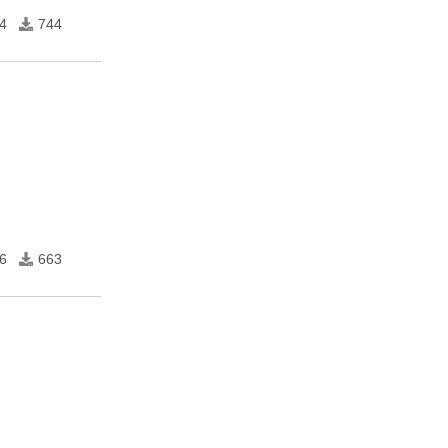
4
744
6
663