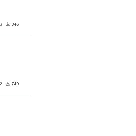
3
846
2
749