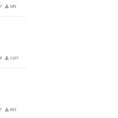
7
585
9
1107
7
853