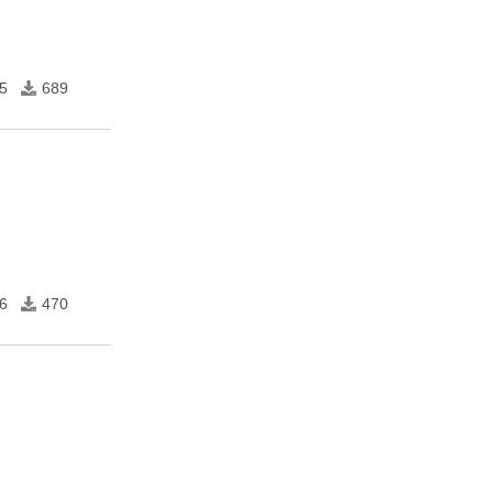
5
689
6
470