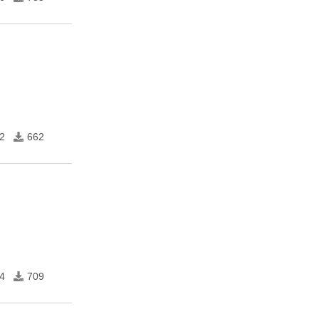
2
662
4
709