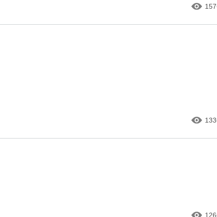
157
133
126