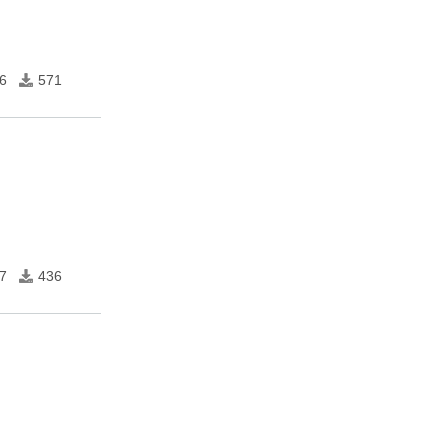
6
571
7
436