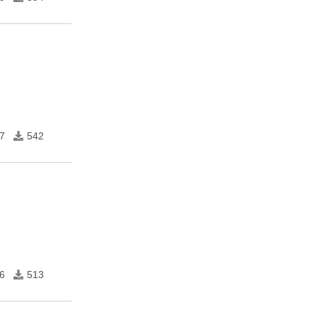
7
542
6
513