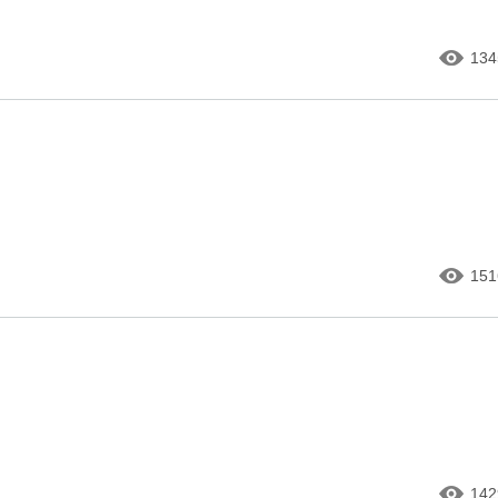
134
151
142