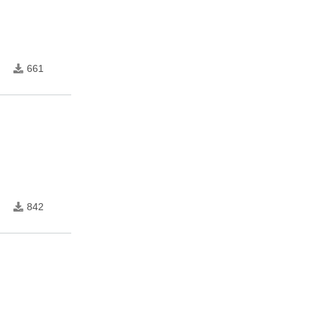
661
842