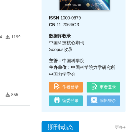
ISSN
1000-0879
CN
11-2064/O3
数据库收录
4
1199
中国科技核心期刊
Scopus收录
主管：
中国科学院
主办单位：
中国科学院力学研究所
中国力学学会
作者登录
审者登录
855
编委登录
编辑登录
期刊动态
更多+