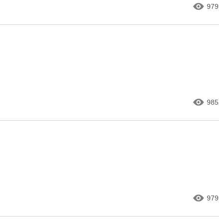
979
985
979