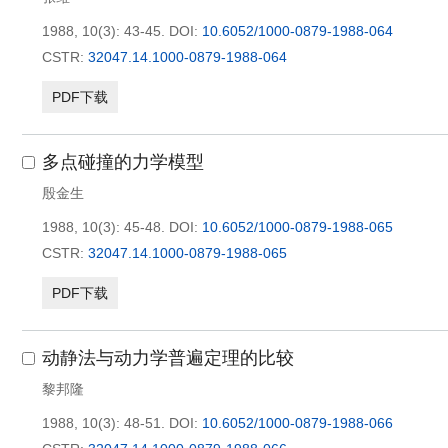
1988, 10(3): 43-45.
DOI:
10.6052/1000-0879-1988-064
CSTR:
32047.14.1000-0879-1988-064
PDF下载
多点碰撞的力学模型
殷金生
1988, 10(3): 45-48.
DOI:
10.6052/1000-0879-1988-065
CSTR:
32047.14.1000-0879-1988-065
PDF下载
动静法与动力学普遍定理的比较
黎邦隆
1988, 10(3): 48-51.
DOI:
10.6052/1000-0879-1988-066