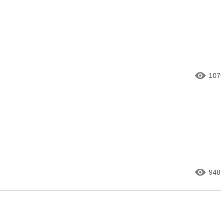
107
948