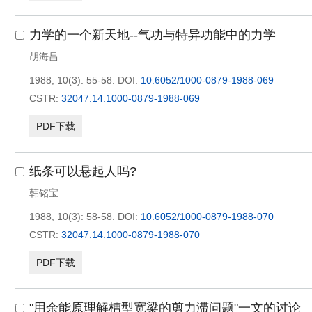
力学的一个新天地--气功与特异功能中的力学
胡海昌
1988, 10(3): 55-58.
DOI:
10.6052/1000-0879-1988-069
CSTR:
32047.14.1000-0879-1988-069
PDF下载
纸条可以悬起人吗?
韩铭宝
1988, 10(3): 58-58.
DOI:
10.6052/1000-0879-1988-070
CSTR:
32047.14.1000-0879-1988-070
PDF下载
"用余能原理解槽型宽梁的剪力滞问题"一文的讨论