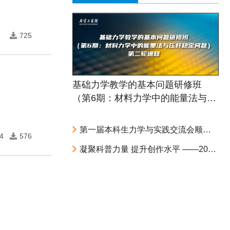
725
基础力学教学的基本问题研修班
（第6期：材料力学中的能量法与压
杆稳定问题） 第二轮通知
第一届本科生力学与实践交流会顺利召开
4
576
凝聚科普力量 提升创作水平 ——2026 年力学科普写作交流会在北京大学举办