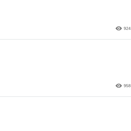
924
958