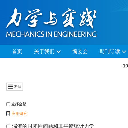
首页
关于我们
编委会
期刊导读
1
栏目
选择全部
应用研究
湍流的封闭性问题和非平衡统计力学